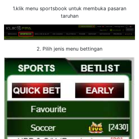
1.klik menu sportsbook untuk membuka pasaran
taruhan
2. Pilih jenis menu bettingan