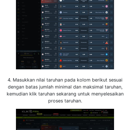
4. Masukkan nilai taruhan pada kolom berikut sesuai
dengan batas jumlah minimal dan maksimal taruhan,
kemudian klik taruhan sekarang untuk menyelesaikan
proses taruhan.