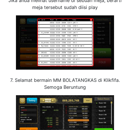
Jika anda melihat username di sebuah meja, berarti
meja tersebut sudah diisi play
7. Selamat bermain MM BOLATANGKAS di Klikfifa.
Semoga Beruntung