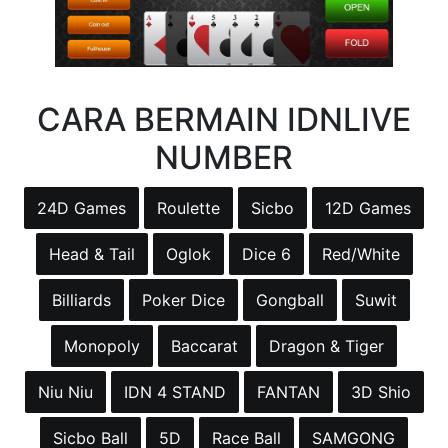
CARA BERMAIN IDNLIVE
NUMBER
24D Games
Roulette
Sicbo
12D Games
Head & Tail
Oglok
Dice 6
Red/White
Billiards
Poker Dice
Gongball
Suwit
Monopoly
Baccarat
Dragon & Tiger
Niu Niu
IDN 4 STAND
FANTAN
3D Shio
Sicbo Ball
5D
Race Ball
SAMGONG