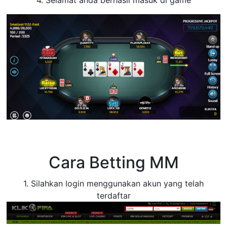
4. Selamat anda berhasil masuk di game
Cara Betting MM
1. Silahkan login menggunakan akun yang telah
terdaftar