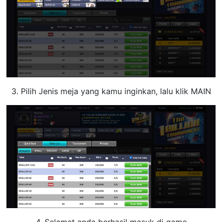
3. Pilih Jenis meja yang kamu inginkan, lalu klik MAIN