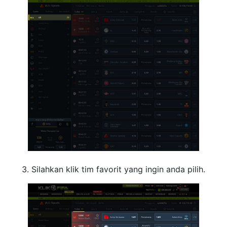
©
KLIKFIFA
Situs
Website
Bandar
Agen
Taruhan
Judi
Bola
Online.
Hak
Cipta
Dilindungi.
3. Silahkan klik tim favorit yang ingin anda pilih.