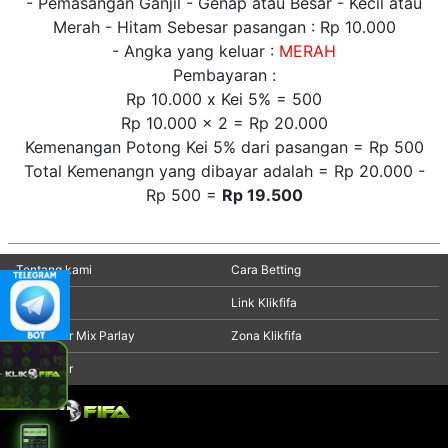
- Pemasangan Ganjil - Genap atau Besar - Kecil atau
Merah - Hitam Sebesar pasangan : Rp 10.000
- Angka yang keluar :
MERAH
Pembayaran :
Rp 10.000 x Kei 5% = 500
Rp 10.000 x 2 = Rp 20.000
Kemenangan Potong Kei 5% dari pasangan = Rp 500
Total Kemenangn yang dibayar adalah = Rp 20.000 -
Rp 500 =
Rp 19.500
Tentang kami
Cara Betting
Mobile
Link Klikfifa
Kalkulator Mix Parlay
Zona Klikfifa
Anti Blokir