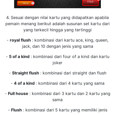
4. Sesuai dengan nilai kartu yang didapatkan apabila
pemain menang berikut adalah susunan set kartu dari
yang terkecil hingga yang tertinggi
-
royal flush
: kombinasi dari kartu ace, king, queen,
jack, dan 10 dengan jenis yang sama
-
5 of a kind
: kombinasi dari four of a kind dan kartu
joker
-
Straight flush
: kombinasi dari straight dan flush
-
4 of a kind
: kombinasi dari 4 kartu yang sama
-
Full house
: kombinasi dari 3 kartu dan 2 kartu yang
sama
-
Flush
: kombinasi dari 5 kartu yang memiliki jenis