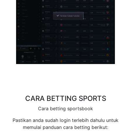
CARA BETTING SPORTS
Cara betting sportsbook
Pastikan anda sudah login terlebih dahulu untuk
memulai panduan cara betting berikut: