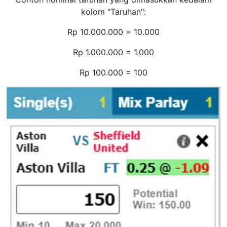
kolom "Taruhan":
Rp 10.000.000 = 10.000
Rp 1.000.000 = 1.000
Rp 100.000 = 100