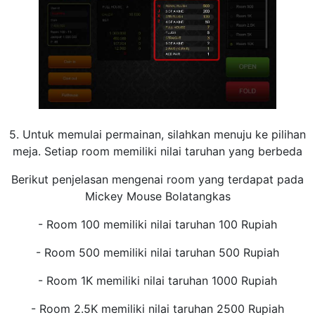
5. Untuk memulai permainan, silahkan menuju ke pilihan
meja. Setiap room memiliki nilai taruhan yang berbeda
Berikut penjelasan mengenai room yang terdapat pada
Mickey Mouse Bolatangkas
- Room 100 memiliki nilai taruhan 100 Rupiah
- Room 500 memiliki nilai taruhan 500 Rupiah
- Room 1K memiliki nilai taruhan 1000 Rupiah
- Room 2.5K memiliki nilai taruhan 2500 Rupiah