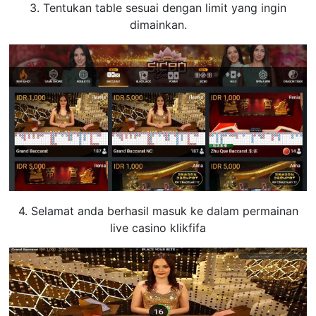
3. Tentukan table sesuai dengan limit yang ingin
dimainkan.
4. Selamat anda berhasil masuk ke dalam permainan
live casino klikfifa