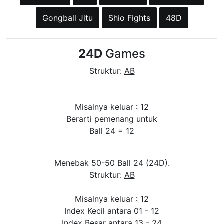
Gongball Jitu
Shio Fights
48D
24D
Games
Struktur:
AB
Misalnya keluar : 12
Berarti pemenang untuk
Ball 24 = 12
Menebak 50-50 Ball 24 (24D).
Struktur:
AB
Misalnya keluar : 12
Index Kecil antara 01 - 12
Index Besar antara 13 - 24