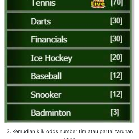
3. Kemudian klik odds number tim atau partai taruhan
anda