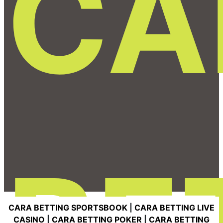
CA
ROMO
Live Casino
Poker
ROMO
Slots
IDN Live
Togel
ROMO
Elottery
CARA BETTING SPORTSBOOK
|
CARA BETTING LIVE
CASINO
|
CARA BETTING POKER
|
CARA BETTING