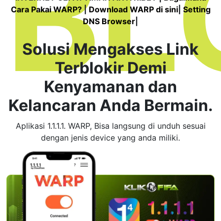
BL
Tangkas
Cara Pakai WARP?
|
Download WARP di sini
|
Setting
DNS Browser
|
ROMO
Tembak Ikan
Solusi Mengakses Link
Terblokir Demi
ARCADE
Kenyamanan dan
Kelancaran Anda Bermain.
Promosi
Aplikasi 1.1.1.1. WARP, Bisa langsung di unduh sesuai
Referral
dengan jenis device yang anda miliki.
VIP
Member
Lainnya
VERSI DESKTOP